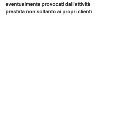
eventualmente provocati dall'attività 
prestata non soltanto ai propri clienti 
ma anche e al bilancio dello Stato
. 
Chi dovesse rilasciare attestazioni e 
asseverazioni infedeli rischierà 
sanzioni penali o pecuniarie.
Sconto in fattura e cessione del 
credito
Per gli interventi beneficiari del 
nuovo superbonus 110%, in 
alternativa alla detrazione fiscale 
vera e propria, il contribuente potrà 
optare per un contributo sotto forma 