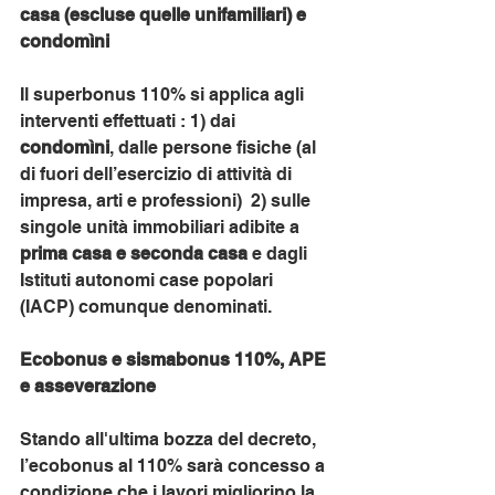
casa (escluse quelle unifamiliari) e 
condomìni
Il superbonus 110% si applica agli 
interventi effettuati : 1) dai 
condomìni
, dalle persone fisiche (al 
di fuori dell’esercizio di attività di 
impresa, arti e professioni)  2) sulle 
singole unità immobiliari adibite a 
prima casa e seconda casa 
e dagli 
Istituti autonomi case popolari 
(IACP) comunque denominati.
Ecobonus e sismabonus 110%, APE 
e asseverazione
Stando all'ultima bozza del decreto, 
l’ecobonus al 110% sarà concesso a 
condizione che i lavori migliorino la 